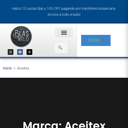
Hasta 12 cuotas fijas y 10% OFF pagando por transferencia bancaria.
¡Envíos a todo el país!
$
0.00
Inicio
>
Aceitex
Marca: Aceitex