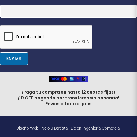
a
i
l
E
m
a
i
l
*
ENVIAR
¡Paga tu compra en hasta 12 cuotas fijas!
¡10 OFF pagando por transferencia bancaria!
¡Envíos a todo el país!
Diseño Web |
Nelo J Batista | Lic en Ingeniería Comercial