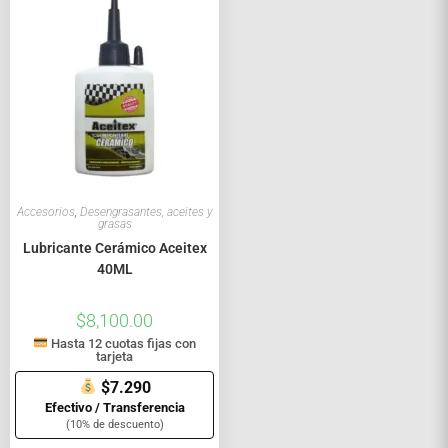
Accesorios
,
Desengrasantes, aceites y
grasas
Lubricante Cerámico Aceitex
40ML
$
8,100.00
Hasta 12 cuotas fijas con
tarjeta
$7.290
Efectivo / Transferencia
(10% de descuento)