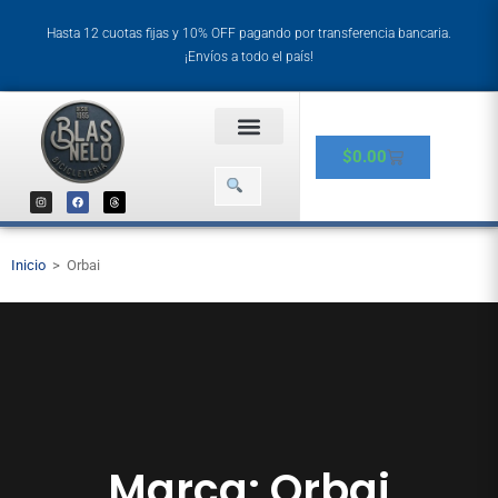
Hasta 12 cuotas fijas y 10% OFF pagando por transferencia bancaria.
¡Envíos a todo el país!
$
0.00
Inicio
>
Orbai
Marca: Orbai