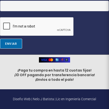
a
i
l
E
m
a
i
l
E
m
ENVIAR
a
i
l
¡Paga tu compra en hasta 12 cuotas fijas!
¡10 OFF pagando por transferencia bancaria!
¡Envíos a todo el país!
Diseño Web |
Nelo J Batista | Lic en Ingeniería Comercial