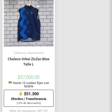
Chalecos
,
Indumentaria
Chaleco Orbai ZicZac Blue
Talle L
$
57,000.00
Hasta 12 cuotas fijas con
tarjeta
$51.300
Efectivo / Transferencia
(10% de descuento)
Valor sin impuestos: $47.107