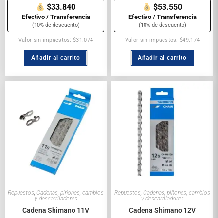
$33.840
$53.550
Efectivo / Transferencia
Efectivo / Transferencia
(10% de descuento)
(10% de descuento)
Valor sin impuestos: $31.074
Valor sin impuestos: $49.174
Añadir al carrito
Añadir al carrito
Repuestos
,
Cadenas, piñones, cambios
Repuestos
,
Cadenas, piñones, cambios
y descarriladores
y descarriladores
Cadena Shimano 11V
Cadena Shimano 12V