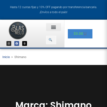
Hasta 12 cuotas fijas y 10% OFF pagando por transferencia bancaria.
¡Envíos a todo el país!
$
0.00
Inicio
>
Shimano
Marca: Shimano