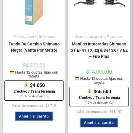
Cables y fundas
,
Repuestos
Manetas integradas
,
Repuestos
Funda De Cambio Shimano
Manijas Integradas Shimano
Negra (Venta Por Metro)
ST-EF41 TX Izq & Der 3X7 V EZ
– Fire Plus
$
4,500.00
$
74,000.00
Hasta 12 cuotas fijas con
tarjeta
Hasta 12 cuotas fijas con
tarjeta
$4.050
$66.600
Efectivo / Transferencia
(10% de descuento)
Efectivo / Transferencia
(10% de descuento)
Valor sin impuestos: $3.719
Valor sin impuestos: $61.157
Añadir al carrito
Añadir al carrito