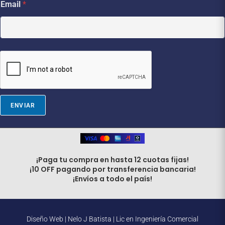
Email
*
E
m
a
i
l
*
ENVIAR
¡Paga tu compra en hasta 12 cuotas fijas!
¡10 OFF pagando por transferencia bancaria!
¡Envíos a todo el país!
Diseño Web |
Nelo J Batista | Lic en Ingeniería Comercial