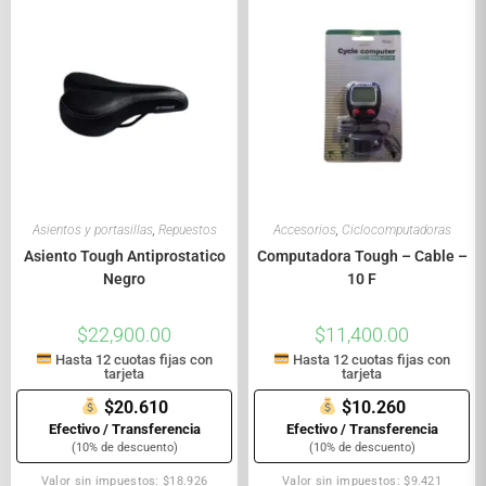
Asientos y portasillas
,
Repuestos
Accesorios
,
Ciclocomputadoras
Asiento Tough Antiprostatico
Computadora Tough – Cable –
Negro
10 F
$
22,900.00
$
11,400.00
Hasta 12 cuotas fijas con
Hasta 12 cuotas fijas con
tarjeta
tarjeta
$20.610
$10.260
Efectivo / Transferencia
Efectivo / Transferencia
(10% de descuento)
(10% de descuento)
Valor sin impuestos: $18.926
Valor sin impuestos: $9.421