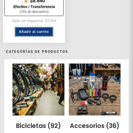
$8.640
Efectivo / Transferencia
(10% de descuento)
Valor sin impuestos: $7.934
Añadir al carrito
´CATEGORÍAS DE PRODUCTOS
Bicicletas
(92)
Accesorios
(36)