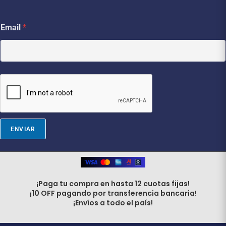
E
Email
*
m
a
i
l
E
m
a
i
l
E
m
ENVIAR
a
i
l
¡Paga tu compra en hasta 12 cuotas fijas!
¡10 OFF pagando por transferencia bancaria!
¡Envíos a todo el país!