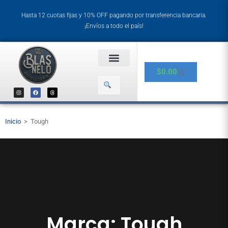
Hasta 12 cuotas fijas y 10% OFF pagando por transferencia bancaria.
¡Envíos a todo el país!
$
0.00
Inicio
>
Tough
Marca: Tough