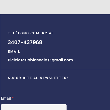
TELÉFONO COMERCIAL
3407-437968
EMAIL
Bicicleteriablasnelo@gmail.com
SUSCRIBITE AL NEWSLETTER!
E
Email
*
m
a
i