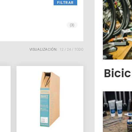
FILTRAR
(3)
VISUALIZACIÓN:
12
24
TODO
Bici