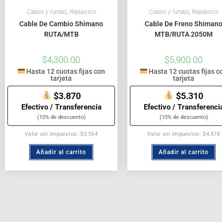
Cables y fundas
,
Repuestos
Cables y fundas
,
Repuestos
Cable De Cambio Shimano
Cable De Freno Shiman
RUTA/MTB
MTB/RUTA 2050M
$
4,300.00
$
5,900.00
Hasta 12 cuotas fijas con
Hasta 12 cuotas fijas c
tarjeta
tarjeta
$3.870
$5.310
Efectivo / Transferencia
Efectivo / Transferenci
(10% de descuento)
(10% de descuento)
Valor sin impuestos: $3.554
Valor sin impuestos: $4.876
Añadir al carrito
Añadir al carrito