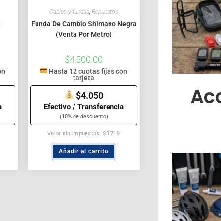
Cables y fundas
,
Repuestos
o
Funda De Cambio Shimano Negra
(Venta Por Metro)
$
4,500.00
on
Hasta 12 cuotas fijas con
tarjeta
Ac
$4.050
a
Efectivo / Transferencia
(10% de descuento)
Valor sin impuestos: $3.719
Añadir al carrito