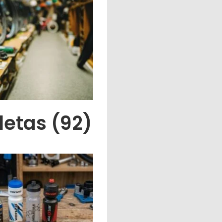
cletas
(92)