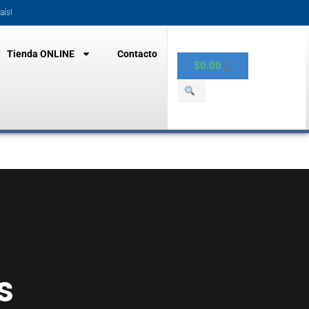
aís!
Tienda ONLINE
Contacto
$
0.00
s