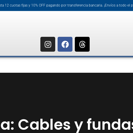
ta 12 cuotas fijas y 10% OFF pagando por transferencia bancaria. ¡Envíos a todo el p
a: Cables y funda