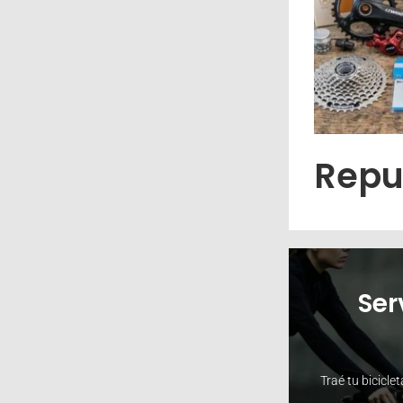
Repu
Ser
Traé tu bicicle