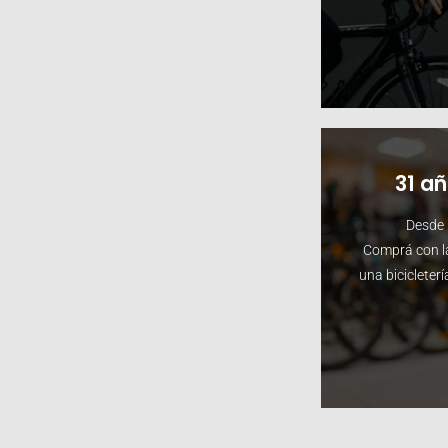
31 a
Desde 
Comprá con la
una bicicletería