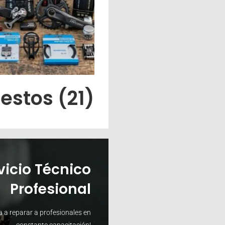
estos
(21)
vicio Técnico
Profesional
ta a reparar a profesionales en
constante capacitación!