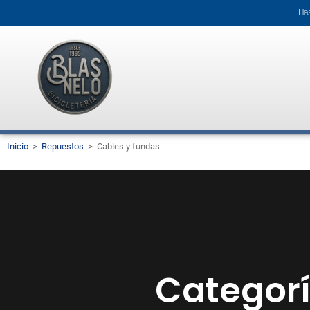
Has
Inicio
>
Repuestos
>
Cables y fundas
Categorí