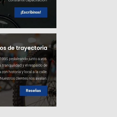
¡Escribínos!
ños de trayectoria
1995 pedaleando junto a vos.
 tranquilidad y el respaldo de
 con historia y local a la calle.
Nuestros clientes nos avalan.
Reseñas