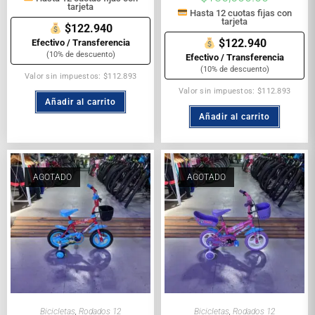
tarjeta
Hasta 12 cuotas fijas con
tarjeta
$122.940
$122.940
Efectivo / Transferencia
(10% de descuento)
Efectivo / Transferencia
(10% de descuento)
Valor sin impuestos: $112.893
Valor sin impuestos: $112.893
Añadir al carrito
Añadir al carrito
AGOTADO
AGOTADO
Bicicletas
,
Rodados 12
Bicicletas
,
Rodados 12