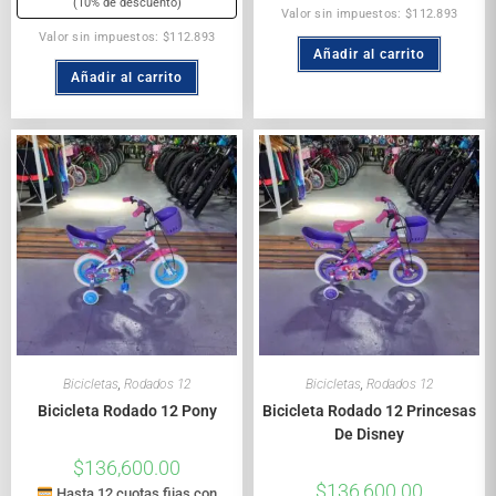
(10% de descuento)
Valor sin impuestos: $112.893
Valor sin impuestos: $112.893
Añadir al carrito
Añadir al carrito
Bicicletas
,
Rodados 12
Bicicletas
,
Rodados 12
Bicicleta Rodado 12 Pony
Bicicleta Rodado 12 Princesas
De Disney
$
136,600.00
$
136,600.00
Hasta 12 cuotas fijas con