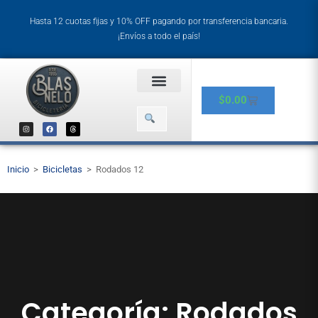
Hasta 12 cuotas fijas y 10% OFF pagando por transferencia bancaria.
¡Envíos a todo el país!
$
0.00
Inicio
>
Bicicletas
>
Rodados 12
Categoría: Rodados