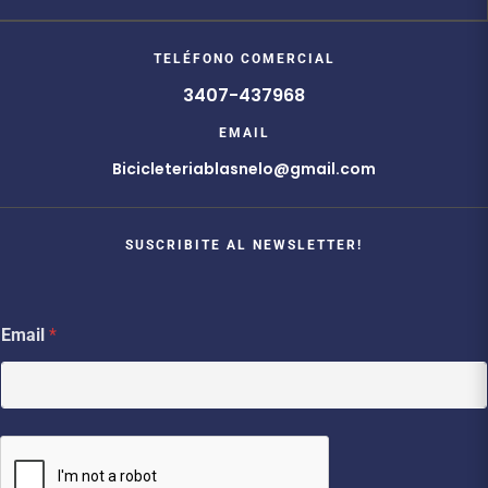
TELÉFONO COMERCIAL
3407-437968
EMAIL
Bicicleteriablasnelo@gmail.com
SUSCRIBITE AL NEWSLETTER!
E
Email
*
m
a
i
l
E
m
a
i