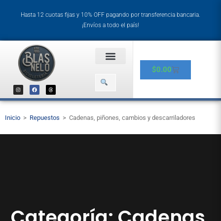
Hasta 12 cuotas fijas y 10% OFF pagando por transferencia bancaria.
¡Envíos a todo el país!
$
0.00
Inicio
>
Repuestos
>
Cadenas, piñones, cambios y descarriladores
Categoría: Cadenas,