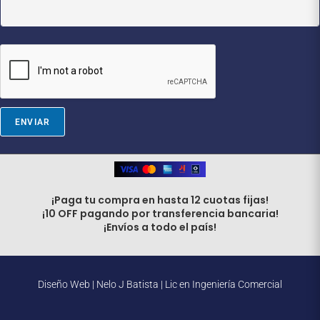
i
l
*
E
m
a
i
l
ENVIAR
¡Paga tu compra en hasta 12 cuotas fijas!
¡10 OFF pagando por transferencia bancaria!
¡Envíos a todo el país!
Diseño Web |
Nelo J Batista | Lic en Ingeniería Comercial