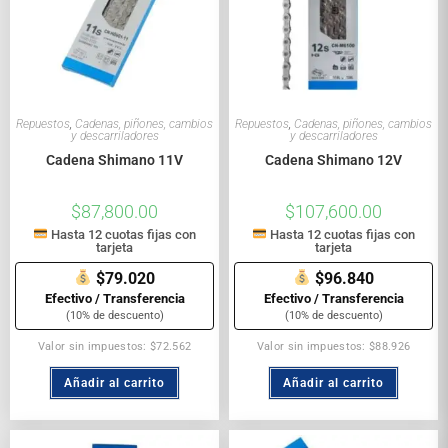
Repuestos
,
Cadenas, piñones, cambios
Repuestos
,
Cadenas, piñones, cambios
y descarriladores
y descarriladores
Cadena Shimano 11V
Cadena Shimano 12V
$
87,800.00
$
107,600.00
Hasta 12 cuotas fijas con
Hasta 12 cuotas fijas con
tarjeta
tarjeta
$79.020
$96.840
Efectivo / Transferencia
Efectivo / Transferencia
(10% de descuento)
(10% de descuento)
Valor sin impuestos: $72.562
Valor sin impuestos: $88.926
Añadir al carrito
Añadir al carrito