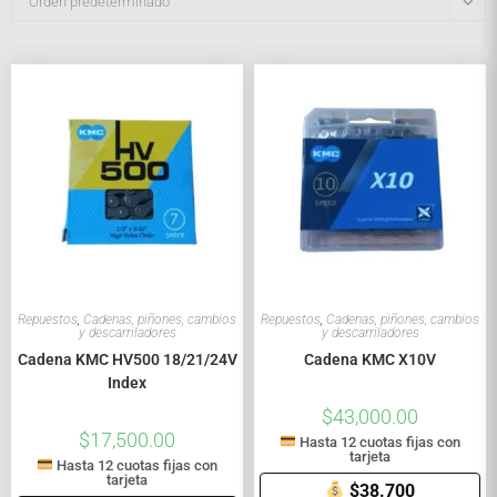
Orden predeterminado
Repuestos
,
Cadenas, piñones, cambios
Repuestos
,
Cadenas, piñones, cambios
y descarriladores
y descarriladores
Cadena KMC HV500 18/21/24V
Cadena KMC X10V
Index
$
43,000.00
$
17,500.00
Hasta 12 cuotas fijas con
tarjeta
Hasta 12 cuotas fijas con
tarjeta
$38.700