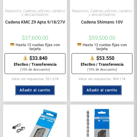
Repuestos
,
Cadenas, piñones, cambios
Repuestos
,
Cadenas, piñones, cambios
y descarriladores
y descarriladores
Cadena KMC Z9 Apta 9/18/27V
Cadena Shimano 10V
$
37,600.00
$
59,500.00
Hasta 12 cuotas fijas con
Hasta 12 cuotas fijas con
tarjeta
tarjeta
$33.840
$53.550
Efectivo / Transferencia
Efectivo / Transferencia
(10% de descuento)
(10% de descuento)
Valor sin impuestos: $31.074
Valor sin impuestos: $49.174
Añadir al carrito
Añadir al carrito