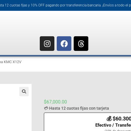
ta 12 cuotas fijas y 10% OFF pagando por transferencia bancaria. ¡Envíos a todo el p
na KMC X12V
🔍
$
67,000.00
💳 Hasta 12 cuotas fijas con tarjeta
💰 $60.30
Efectivo / Transfe