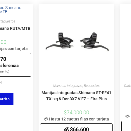
Repuestos
imano RUTA/MTB
.00
ijas con tarjeta
870
nsferencia
uento)
54
Manetas integradas
,
Repuestos
Cade
Manijas Integradas Shimano ST-EF41
TX Izq & Der 3X7 V EZ – Fire Plus
arrito
$
74,000.00
💳 
💳 Hasta 12 cuotas fijas con tarjeta
💰 $66.600