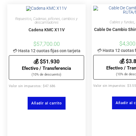
Repuestos
,
Cadenas, piñones, cambios y
Cables y fundas
,
descarriladores
Cable De Cambio Sh
Cadena KMC X11V
$
4,300
$
57,700.00
💳 Hasta 12 cuotas f
💳 Hasta 12 cuotas fijas con tarjeta
💰 $3.
💰 $51.930
Efectivo / Tra
Efectivo / Transferencia
(10% de desc
(10% de descuento)
Valor sin impuestos: $3.5
Valor sin impuestos: $47.686
Añadir al c
Añadir al carrito