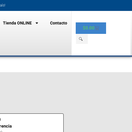
aís!
Tienda ONLINE
Contacto
$
0.00
🔍
0
rencia