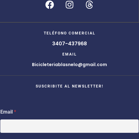
TELÉFONO COMERCIAL
3407-437968
EMAIL
Bicicleteriablasnelo@gmail.com
SUSCRIBITE AL NEWSLETTER!
*
Email
*
*
E
m
a
i