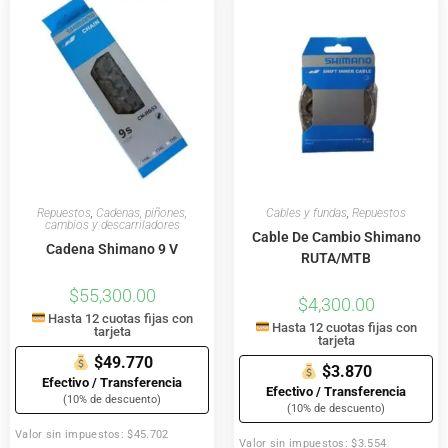
Repuestos
,
Cadenas, piñones,
Cables y fundas
,
Repuestos
cambios y descarriladores
Cable De Cambio Shimano
Cadena Shimano 9 V
RUTA/MTB
$
55,300.00
$
4,300.00
Hasta 12 cuotas fijas con
Hasta 12 cuotas fijas con
tarjeta
tarjeta
$49.770
$3.870
Efectivo / Transferencia
Efectivo / Transferencia
(10% de descuento)
(10% de descuento)
Valor sin impuestos: $45.702
Valor sin impuestos: $3.554