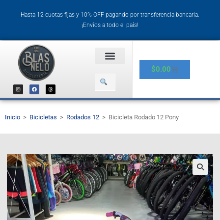
Hasta 12 cuotas fijas y 10% OFF pagando por transferencia bancaria.
¡Envíos a todo el país!
$
0.00
Inicio
>
Bicicletas
>
Rodados 12
>
Bicicleta Rodado 12 Pony