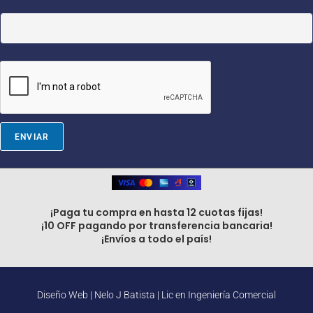
a
i
l
*
E
m
a
i
l
ENVIAR
¡Paga tu compra en hasta 12 cuotas fijas!
¡10 OFF pagando por transferencia bancaria!
¡Envíos a todo el país!
Diseño Web |
Nelo J Batista | Lic en Ingeniería Comercial