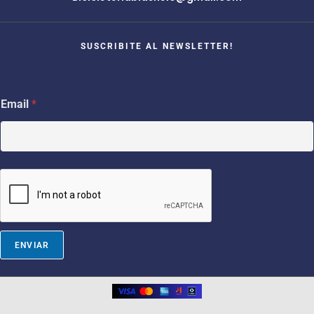
SUSCRIBITE AL NEWSLETTER!
*
Email
*
E
m
a
i
l
*
ENVIAR