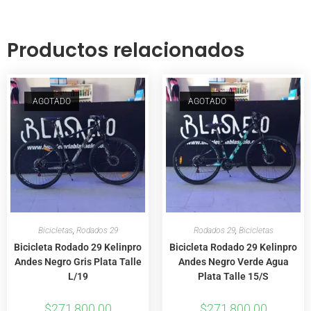
Productos relacionados
AGOTADO
AGOTADO
Bicicletas
,
Rodados 29
Rodados 29
,
Bicicletas
Bicicleta Rodado 29 Kelinpro
Bicicleta Rodado 29 Kelinpro
Andes Negro Gris Plata Talle
Andes Negro Verde Agua
L/19
Plata Talle 15/S
$
271,800.00
$
271,800.00