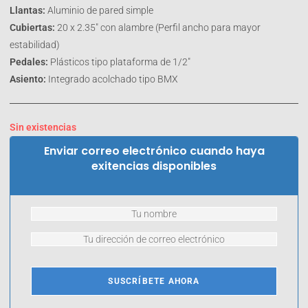
Llantas:
Aluminio de pared simple
Cubiertas:
20 x 2.35″ con alambre (Perfil ancho para mayor
estabilidad)
Pedales:
Plásticos tipo plataforma de 1/2″
Asiento:
Integrado acolchado tipo BMX
Sin existencias
Enviar correo electrónico cuando haya
exitencias disponibles
SUSCRÍBETE AHORA