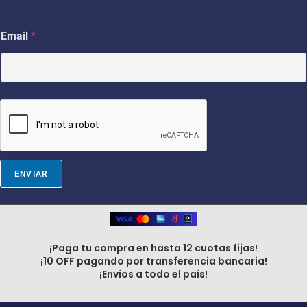
E
Email
*
m
a
i
l
*
*
ENVIAR
¡Paga tu compra en hasta 12 cuotas fijas!
¡10 OFF pagando por transferencia bancaria!
¡Envíos a todo el país!