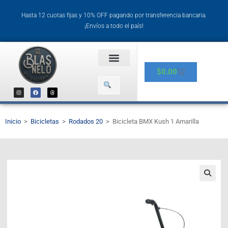
Hasta 12 cuotas fijas y 10% OFF pagando por transferencia bancaria.
¡Envíos a todo el país!
$
0.00
Inicio
>
Bicicletas
>
Rodados 20
>
Bicicleta BMX Kush 1 Amarilla