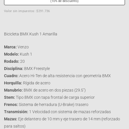
(10% de descuento)
Valor sin impuestos: $291.736
Bicicleta BMX Kush 1 Amarilla
Marca:
Venzo
Modelo:
Kush 1
Rodado:
20
Disciplina:
BMX Freestyle
Cuadro:
Acero Hi-Ten de alta resistencia con geometría BMX
Horquilla:
Rígida de acero
Manubrio:
BMX de acero en dos piezas (29.5″)
Stem:
Tipo BMX con tapa frontal de carga superior
Frenos:
Sistema de herradura (U-Brake) trasero
Transmisión:
1 Velocidad con sistema de mazas reforzadas
Mazas:
Eje delantero de 10 mm y eje trasero de 14 mm (reforzado
para saltos)