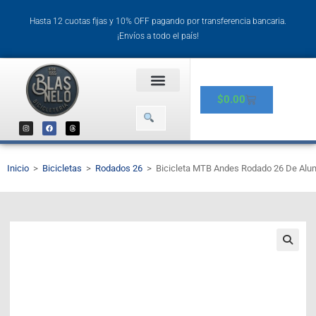
Hasta 12 cuotas fijas y 10% OFF pagando por transferencia bancaria.
¡Envíos a todo el país!
$
0.00
Inicio
>
Bicicletas
>
Rodados 26
>
Bicicleta MTB Andes Rodado 26 De Alum