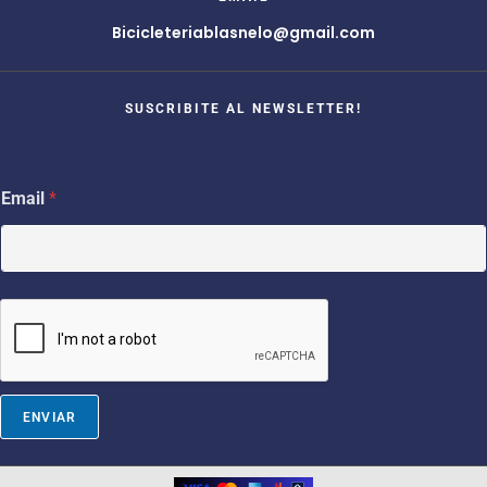
Bicicleteriablasnelo@gmail.com
SUSCRIBITE AL NEWSLETTER!
*
Email
*
*
E
m
a
i
l
ENVIAR