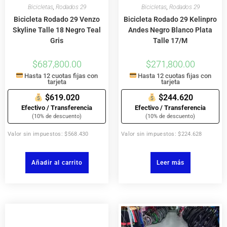
Bicicletas
,
Rodados 29
Bicicletas
,
Rodados 29
Bicicleta Rodado 29 Venzo
Bicicleta Rodado 29 Kelinpro
Skyline Talle 18 Negro Teal
Andes Negro Blanco Plata
Gris
Talle 17/M
$
687,800.00
$
271,800.00
Hasta 12 cuotas fijas con
Hasta 12 cuotas fijas con
tarjeta
tarjeta
$619.020
$244.620
Efectivo / Transferencia
Efectivo / Transferencia
(10% de descuento)
(10% de descuento)
Valor sin impuestos: $568.430
Valor sin impuestos: $224.628
Añadir al carrito
Leer más