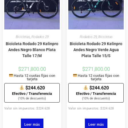
Bicicletas
,
Rodados 29
Rodados 29
,
Bicicletas
Bicicleta Rodado 29 Kelinpro
Bicicleta Rodado 29 Kelinpro
Andes Negro Blanco Plata
Andes Negro Verde Agua
Talle 17/M
Plata Talle 15/S
$
271,800.00
$
271,800.00
Hasta 12 cuotas fijas con
Hasta 12 cuotas fijas con
tarjeta
tarjeta
$244.620
$244.620
Efectivo / Transferencia
Efectivo / Transferencia
(10% de descuento)
(10% de descuento)
Valor sin impuestos: $224.628
Valor sin impuestos: $224.628
Leer más
Leer más