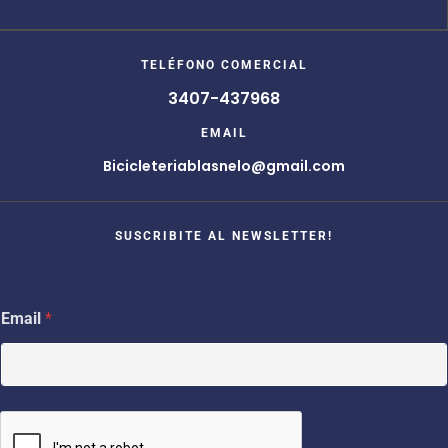
TELÉFONO COMERCIAL
3407-437968
EMAIL
Bicicleteriablasnelo@gmail.com
SUSCRIBITE AL NEWSLETTER!
*
Email
*
E
m
a
i
l
E
m