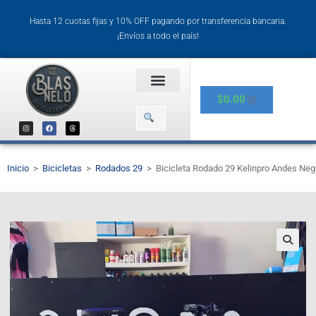
Hasta 12 cuotas fijas y 10% OFF pagando por transferencia bancaria.
¡Envíos a todo el país!
$
0.00
Inicio
>
Bicicletas
>
Rodados 29
>
Bicicleta Rodado 29 Kelinpro Andes Negr