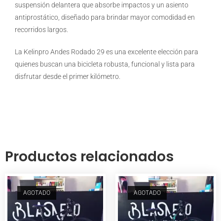
suspensión delantera que absorbe impactos y un asiento
antiprostático, diseñado para brindar mayor comodidad en
recorridos largos.
La Kelinpro Andes Rodado 29 es una excelente elección para
quienes buscan una bicicleta robusta, funcional y lista para
disfrutar desde el primer kilómetro.
Productos relacionados
AGOTADO
AGOTADO