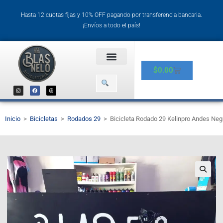
Hasta 12 cuotas fijas y 10% OFF pagando por transferencia bancaria.
¡Envíos a todo el país!
$
0.00
Inicio
>
Bicicletas
>
Rodados 29
>
Bicicleta Rodado 29 Kelinpro Andes Neg