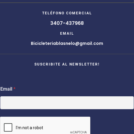
TELÉFONO COMERCIAL
3407-437968
EMAIL
Bicicleteriablasnelo@gmail.com
SUSCRIBITE AL NEWSLETTER!
*
Email
*
E
m
a
i
l
*