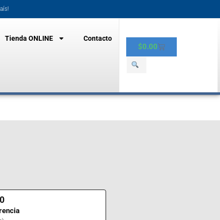
aís!
Tienda ONLINE
Contacto
$
0.00
0
rencia