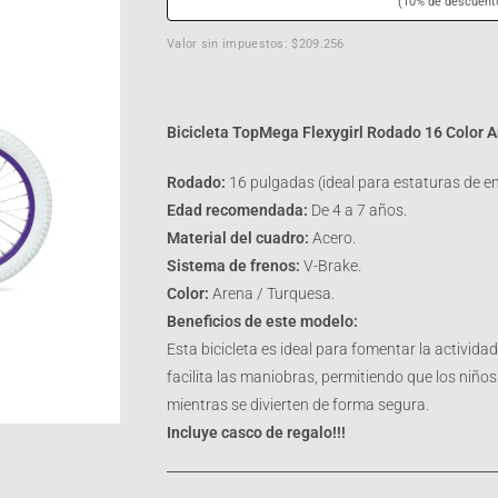
(10% de descuent
Valor sin impuestos: $209.256
Bicicleta TopMega Flexygirl Rodado 16 Color 
Rodado:
16 pulgadas (ideal para estaturas de e
Edad recomendada:
De 4 a 7 años.
Material del cuadro:
Acero.
Sistema de frenos:
V-Brake.
Color:
Arena / Turquesa.
Beneficios de este modelo:
Esta bicicleta es ideal para fomentar la actividad f
facilita las maniobras, permitiendo que los ni
mientras se divierten de forma segura.
Incluye casco de regalo!!!