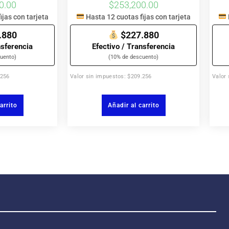
0.00
$
253,200.00
ijas con tarjeta
Hasta 12 cuotas fijas con tarjeta
.880
$227.880
nsferencia
Efectivo / Transferencia
uento)
(10% de descuento)
.256
Valor sin impuestos: $209.256
Valor
arrito
Añadir al carrito