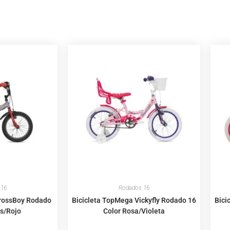
 16
Rodados 16
CrossBoy Rodado
Bicicleta TopMega Vickyfly Rodado 16
Bici
is/Rojo
Color Rosa/Violeta