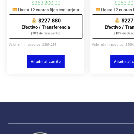
$
253,200.00
$
253,20
Hasta 12 cuotas fijas con tarjeta
Hasta 12 cuotas f
$227.880
$227
Efectivo / Transferencia
Efectivo / Tra
(10% de descuento)
(10% de desc
Valor sin impuestos: $209.256
Valor sin impuestos: $209
Añadir al carrito
Añadir al c