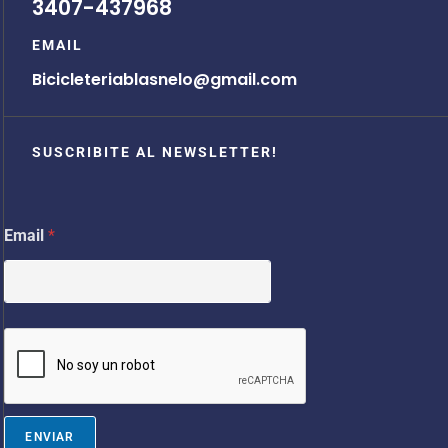
3407-437968
EMAIL
Bicicleteriablasnelo@gmail.com
SUSCRIBITE AL NEWSLETTER!
E
Email
*
m
a
i
l
E
m
a
i
l
E
m
ENVIAR