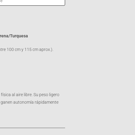
o)
Arena/Turquesa
ntre 100 cm y 115 cm aprox.).
ísica al aire libre. Su peso ligero
ños ganen autonomía rápidamente