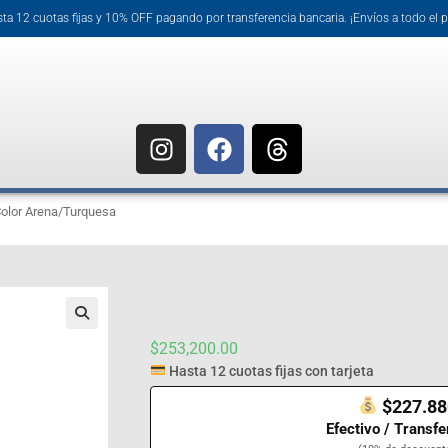
ta 12 cuotas fijas y 10% OFF pagando por transferencia bancaria. ¡Envíos a todo el p
Color Arena/Turquesa
$
253,200.00
Hasta 12 cuotas fijas con tarjeta
$227.88
Efectivo / Transfe