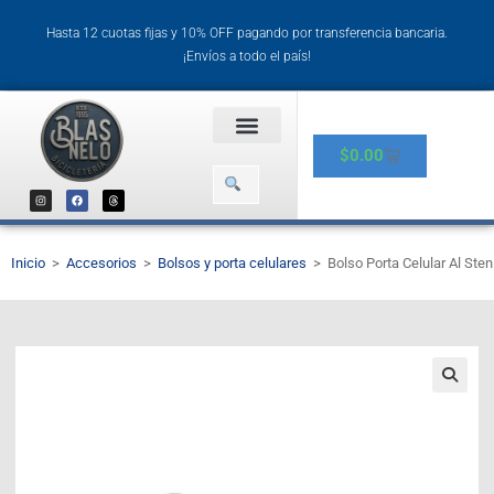
Hasta 12 cuotas fijas y 10% OFF pagando por transferencia bancaria.
¡Envíos a todo el país!
$
0.00
Inicio
>
Accesorios
>
Bolsos y porta celulares
>
Bolso Porta Celular Al Ste