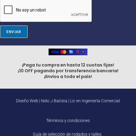
E
m
a
i
l
ENVIAR
¡Paga tu compra en hasta 12 cuotas fijas!
¡10 OFF pagando por transferencia bancaria!
¡Envíos a todo el país!
Diseño Web |
Nelo J Batista | Lic en Ingeniería Comercial
Términos y condiciones
Guía de selección de rodados y talles.