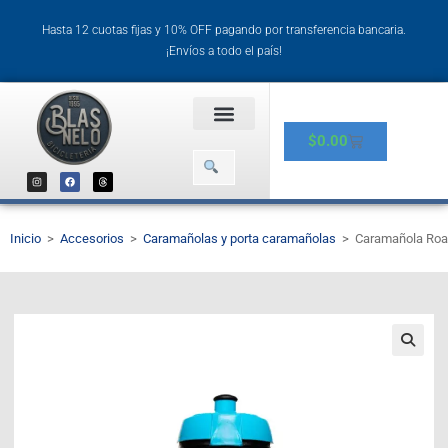
Hasta 12 cuotas fijas y 10% OFF pagando por transferencia bancaria.
¡Envíos a todo el país!
$
0.00
Inicio
>
Accesorios
>
Caramañolas y porta caramañolas
>
Caramañola Roa