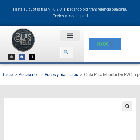
Hasta 12 cuotas fijas y 10% OFF pagando por transferencia bancaria.
¡Envíos a todo el país!
$
0.00
Inicio
>
Accesorios
>
Puños y manillares
>
Cinta Para Manillar De PVC Imp