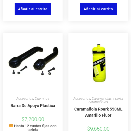
Añadir al carrito
Añadir al carrito
Accesorios
,
Cuernitos
Accesorios
,
Caramañolas y porta
caramañolas
Barra De Apoyo Plástica
Caramañola Roark 550ML
Amarillo Fluor
$
7,200.00
Hasta 12 cuotas fijas con
$
9,650.00
tarjeta