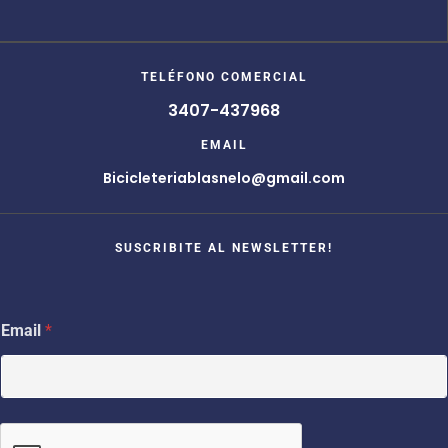
TELÉFONO COMERCIAL
3407-437968
EMAIL
Bicicleteriablasnelo@gmail.com
SUSCRIBITE AL NEWSLETTER!
E
Email
*
m
a
i
l
E
m