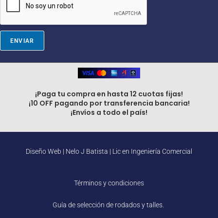
a
i
l
E
m
ENVIAR
a
i
l
¡Paga tu compra en hasta 12 cuotas fijas!
¡10 OFF pagando por transferencia bancaria!
¡Envíos a todo el país!
Diseño Web |
Nelo J Batista | Lic en Ingeniería Comercial
Términos y condiciones
Guía de selección de rodados y talles.