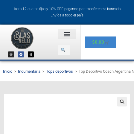
Hasta 12 cuotas fijas y 10% OFF pagando por transferencia bancaria.
¡Envíos a todo el país!
$
0.00
Inicio
>
Indumentaria
>
Tops deportivos
>
Top Deportivo Coach Argentina N