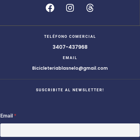
TELÉFONO COMERCIAL
3407-437968
EMAIL
Bicicleteriablasnelo@gmail.com
SUSCRIBITE AL NEWSLETTER!
*
Email
*
*
E
m
a