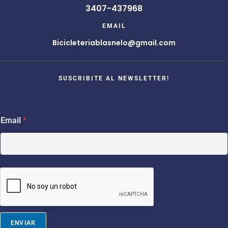
3407-437968
EMAIL
Bicicleteriablasnelo@gmail.com
SUSCRIBITE AL NEWSLETTER!
E
Email
*
m
a
i
l
*
E
m
a
i
l
ENVIAR