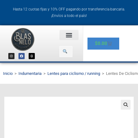
Hasta 12 cuotas fijas y 10% OFF pagando por transferencia bancaria.
¡Envíos a todo el país!
$
0.00
Inicio
>
Indumentaria
>
Lentes para ciclismo / running
>
Lentes De Ciclis